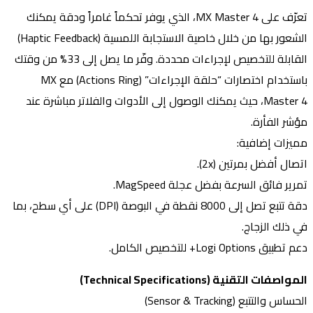
تعرّف على MX Master 4، الذي يوفر تحكماً غامراً ودقة يمكنك
الشعور بها من خلال خاصية الاستجابة اللمسية (Haptic Feedback)
القابلة للتخصيص لإجراءات محددة. وفّر ما يصل إلى 33% من وقتك
باستخدام اختصارات “حلقة الإجراءات” (Actions Ring) مع MX
Master 4، حيث يمكنك الوصول إلى الأدوات والفلاتر مباشرة عند
مؤشر الفأرة.
مميزات إضافية:
اتصال أفضل بمرتين (2x).
تمرير فائق السرعة بفضل عجلة MagSpeed.
دقة تتبع تصل إلى 8000 نقطة في البوصة (DPI) على أي سطح، بما
في ذلك الزجاج.
دعم تطبيق Logi Options+ للتخصيص الكامل.
المواصفات التقنية (Technical Specifications)
الحساس والتتبع (Sensor & Tracking)