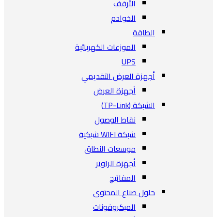
الأرفف
الخوادم
الطاقة
الموزعات الكهربائية
UPS
أجهزة العرض التقديمي
أجهزة العرض
الشبكة (TP-Link)
نقاط الوصول
شبكة WIFI شبكية
موسعات النطاق
أجهزة الراوتر
المفاتيح
حلول صناع المحتوى
الميكروفونات